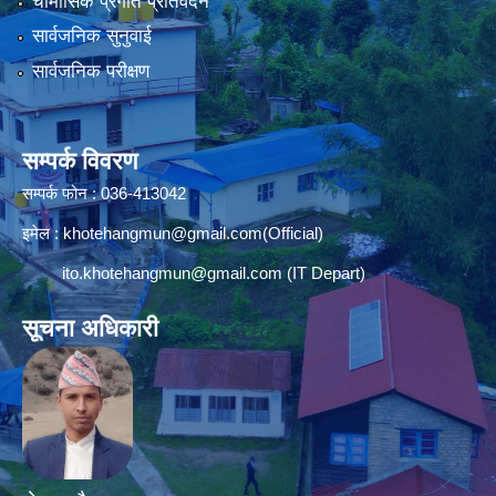
चौमासिक प्रगति प्रतिवेदन
सार्वजनिक सुनुवाई
सार्वजनिक परीक्षण
सम्पर्क विवरण
सम्पर्क फोन : 036-413042
इमेल :
khotehangmun@gmail.com
(Official)
ito.khotehangmun@gmail.com
(IT Depart)
सूचना अधिकारी