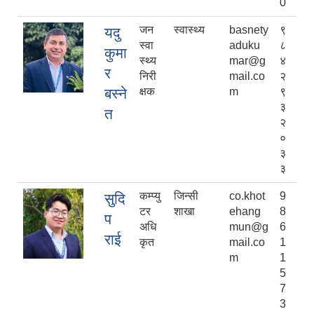
0
जन
स्वास्थ्य
basnety
९
यदु
स्वा
aduku
८
कुमा
स्थ्य‍
mar@g
४
र
निरी
mail.co
२
बस्ने
क्षक
m
९
३
त
२
०
३
३
कम्प्यु
जिन्सी
co.khot
9
सुदि
टर
शाखा
ehang
8
प
अधि
mun@g
6
राई
कृत
mail.co
1
m
1
5
7
3