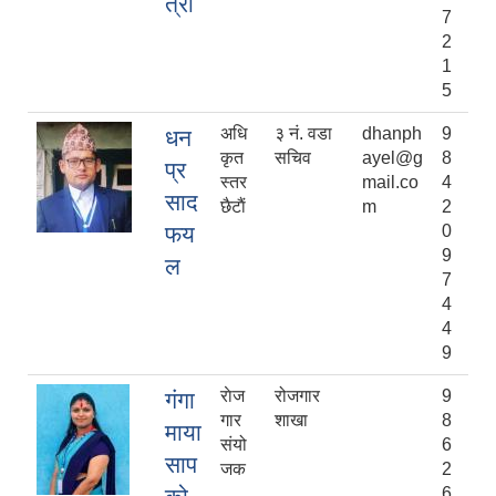
त्री
7
2
1
5
अधि
३ नं. वडा
dhanph
9
धन
कृत
सचिव
ayel@g
8
प्र
स्तर
mail.co
4
साद
छैटाैं
m
2
फय
0
9
ल
7
4
4
9
राेज
रोजगार
9
गंगा
गार
शाखा
8
माया
संयो
6
साप
जक
2
6