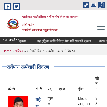
Skip to main content
खोटेहाङ गाउँपालिका गाउँ कार्यपालिकाको कार्यालय
कोशी प्रदेश
“समावेशी स्वावलम्बी समृद्ध खोटेहाङ”
ताजा अपडेट :
सम्बन्धी सूचना ।
तह वृद्धिका लागि निवेदन पेश गर्ने सम्बन्धी सूचना
करार सेवा पदपूर्त
You are here
Home
»
परिचय
»
कर्मचारी विवरण
» वर्तमान कर्मचारी विवरण
वर्तमान कर्मचारी विवरण
फो
न
नाम
फाेटाे
पद
शाखा
ईमेल
नं
प्रमु
khoteh
9
महे
ख
angmu
8
श