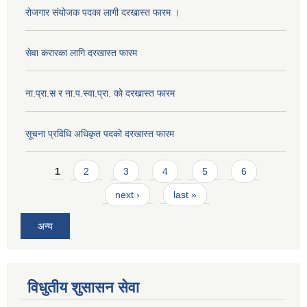
रोजगार संयोजक पदका लागी दरखास्त फारम ।
सेवा करारका लागि दरखास्त फारम
ना‍.प्रा.स र ना.प.स्वा.प्रा. काे दरखास्त फारम
सूचना प्रविधि अधिकृत पदकाे दरखास्त फारम
Pages
1
2
3
4
5
6
next ›
last »
अन्य
विधुतीय शुसासन सेवा