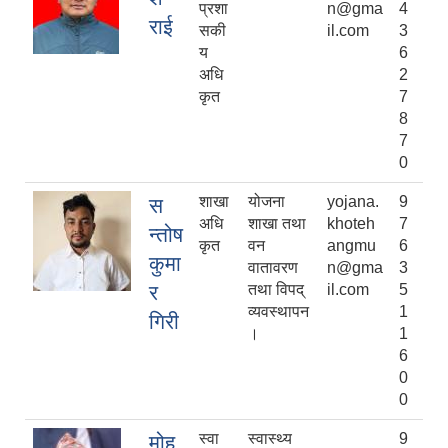
प्रशा
n@gma
4
राई
सकी
il.com
3
य
6
अधि
2
कृत
7
8
7
0
शाखा
योजना
yojana.
9
स
अधि
शाखा तथा
khoteh
7
न्तोष
कृत
वन
angmu
6
कुमा
वातावरण
n@gma
3
र
तथा विपद्
il.com
5
व्यवस्थापन
1
गिरी
।
1
6
0
0
स्वा
स्वास्थ्य
9
मोह