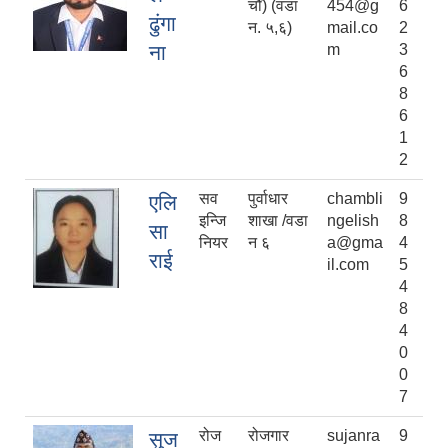
चौँ) (वडा
454@g
6
ढुंगा
न‌‌‌. ५,६)
mail.co
2
ना
m
3
6
8
6
1
2
सव
पुर्वाधार
chambli
9
एलि
इन्जि
शाखा /वडा
ngelish
8
सा
नियर
न‌ ६
a@gma
4
राई
il.com
5
4
8
4
0
0
7
रोज
रोजगार
sujanra
9
सुज