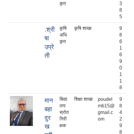
कृत
3
8
5
कृषि
कृषि शाखा
9
.श्री
अधि
8
षा
कृत
6
उप्रे
1
ती
6
9
0
1
1
8
बिद्या
शिक्षा शाखा
poudel
9
मान
लय
mb15@
8
बहा
स्रोत
gmail.c
4
दुर
निरी
om
2
ख
क्षक
9
8