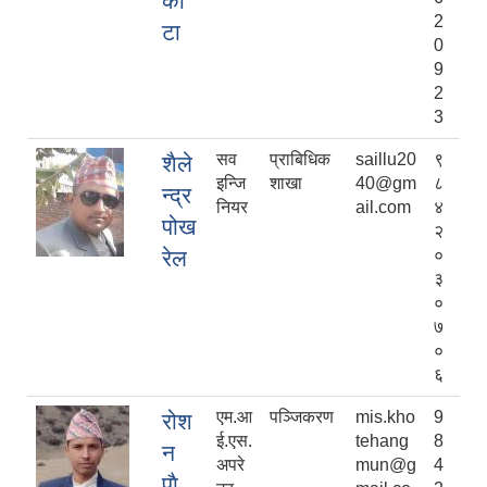
को
2
टा
0
9
2
3
सव
प्राबिधिक
saillu20
९
शैले
इन्जि
शाखा
40@gm
८
न्द्र
नियर
ail.com
४
पोख
२
रेल
०
३
०
७
०
६
एम.आ
पञ्जिकरण
mis.kho
9
रोश
ई.एस.
tehang
8
न
अपरे
mun@g
4
पाै