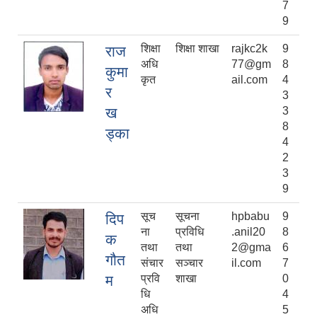
7
9
शिक्षा
शिक्षा शाखा
rajkc2k
9
राज
अधि
77@gm
8
कुमा
कृत
ail.com
4
र
3
ख
3
8
ड्का
4
2
3
9
सूच
सूचना
hpbabu
9
दिप
ना
प्रविधि
.anil20
8
क
तथा
तथा
2@gma
6
गौत
संचार
सञ्चार
il.com
7
म
प्रवि
शाखा
0
धि
4
अधि
5