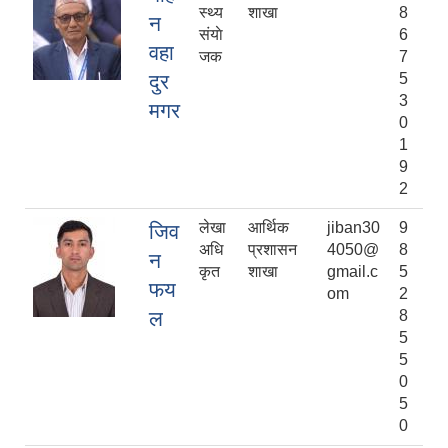
स्थ्य
शाखा
8
न
संयाे
6
वहा
जक
7
दुर
5
3
मगर
0
1
9
2
लेखा
आर्थिक
jiban30
9
जिव
अधि
प्रशासन
4050@
8
न
कृत
शाखा
gmail.c
5
फय
om
2
ल
8
5
5
0
5
0