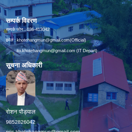
सम्पर्क विवरण
सम्पर्क फोन : 036-413042
इमेल :
khotehangmun@gmail.com
(Official)
ito.khotehangmun@gmail.com
(IT Depart)
सूचना अधिकारी
रोशन पौड्याल
9852826042
mis.khotehangmun@gmail.com