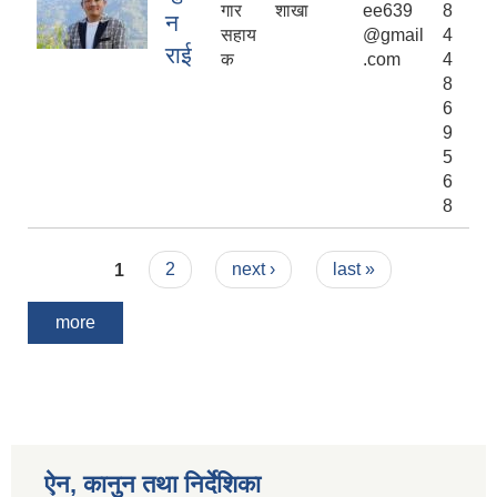
गार
शाखा
ee639
8
न
सहाय
@gmail
4
राई
क
.com
4
8
6
9
5
6
8
Pages
1
2
next ›
last »
more
ऐन, कानुन तथा निर्देशिका