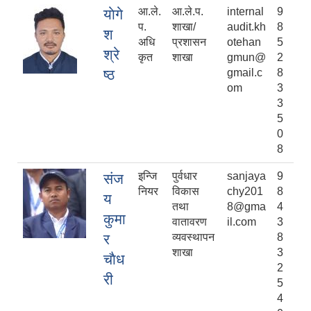
आ.ले.
आ.ले.प.
internal
9
याेगे
प.
शाखा/
audit.kh
8
श
अधि
प्रशासन
otehan
5
श्रे
कृत
शाखा
gmun@
2
ष्ठ
gmail.c
8
om
3
3
5
0
8
इन्जि
पुर्वधार
sanjaya
9
संज
नियर
विकास
chy201
8
य
तथा
8@gma
4
कुमा
वातावरण
il.com
3
र
व्यवस्थापन
8
शाखा
3
चाैध
2
री
5
4