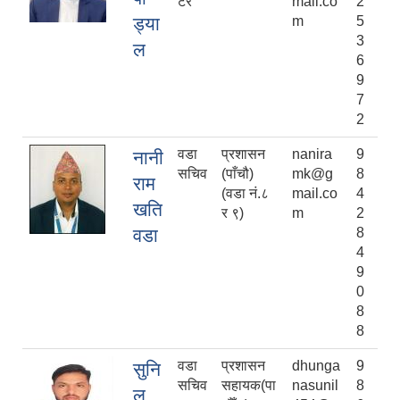
टर
mail.co
2
ड्या
m
5
3
ल
6
9
7
2
वडा
प्रशासन
nanira
9
नानी
सचिव
(पाँचौ)
mk@g
8
राम
(वडा नं.८
mail.co
4
खति
र ९)
m
2
वडा
8
4
9
0
8
8
वडा
प्रशासन
dhunga
9
सुनि
सचिव
सहायक(पा
nasunil
8
ल