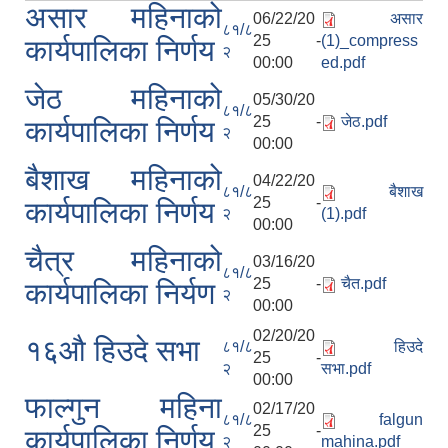
असार महिनाको
06/22/20
असार
८१/८
25 -
(1)_compress
कार्यपालिका निर्णय
२
00:00
ed.pdf
जेठ महिनाको
05/30/20
८१/८
25 -
जेठ.pdf
कार्यपालिका निर्णय
२
00:00
बैशाख महिनाको
04/22/20
८१/८
बैशाख
25 -
कार्यपालिका निर्णय
२
(1).pdf
00:00
चैत्र महिनाको
03/16/20
८१/८
25 -
चैत.pdf
कार्यपालिका निर्यण
२
00:00
02/20/20
१६‌‌‌औ हिउदे सभा
८१/८
हिउदे
25 -
२
सभा.pdf
00:00
फाल्गुन महिना
02/17/20
८१/८
falgun
25 -
कार्यपालिका निर्णय
२
mahina.pdf