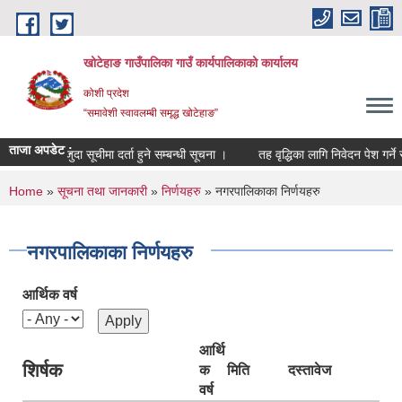
Skip to main content
खोटेहाङ गाउँपालिका गाउँ कार्यपालिकाको कार्यालय
कोशी प्रदेश
“समावेशी स्वावलम्बी समृद्ध खोटेहाङ”
ताजा अपडेट :
मौजुदा सूचीमा दर्ता हुने सम्बन्धी सूचना ।
तह वृद्धिका लागि निवेदन पेश गर्ने सम्बन
You are here
Home
»
सूचना तथा जानकारी
»
निर्णयहरु
» नगरपालिकाका निर्णयहरु
नगरपालिकाका निर्णयहरु
आर्थिक वर्ष
आर्थि
शिर्षक
क
मिति
दस्तावेज
वर्ष