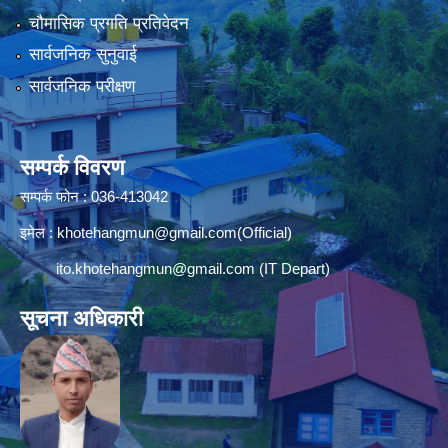
चौमासिक प्रगति प्रतिवेदन
सार्वजनिक सुनुवाई
सार्वजनिक परीक्षण
सम्पर्क विवरण
सम्पर्क फोन : 036-413042
इमेल :
khotehangmun@gmail.com
(Official)
ito.khotehangmun@gmail.com
(IT Depart)
सूचना अधिकारी