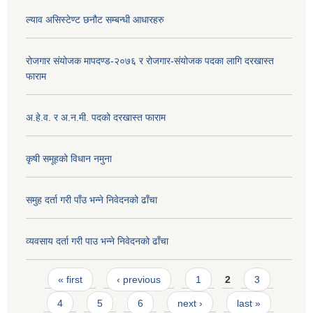
ल्याव असिस्टेण्ट छनौट सम्बन्धी आधारहरु
रोजगार संयोजक मापदण्ड-२०७६ र रोजगार-संयोजक पदका लागि दरखास्त
फाराम
अ.हे.व. र अ.न.मी. पदको दरखास्त फाराम
कृषी समूहको विधान नमुना
समुह दर्ता गरी पाँउ भन्ने निवेदनको ढाँचा
व्यवसाय दर्ता गरी पाउ भन्ने निवेदनको ढाँचा
Pages
« first
‹ previous
1
2
3
4
5
6
next ›
last »