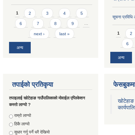
Pages
1
2
3
4
5
सूचना प्रविधि
6
7
8
9
…
Pages
1
2
next ›
last »
6
अन्य
अन्य
तपाईको प्रतिकृया
फेसबुकमा
तपाइलाई खोटेहाङ गाउँपालिकाको माेवाईल एप्लिकेशन
खोटेहाङ 
कस्तो लाग्यो ?
कार्यपाल
Choices
राम्रो लाग्यो
ठिकै लाग्यो
सुधार गर्नु पर्ने धरै देखियाे