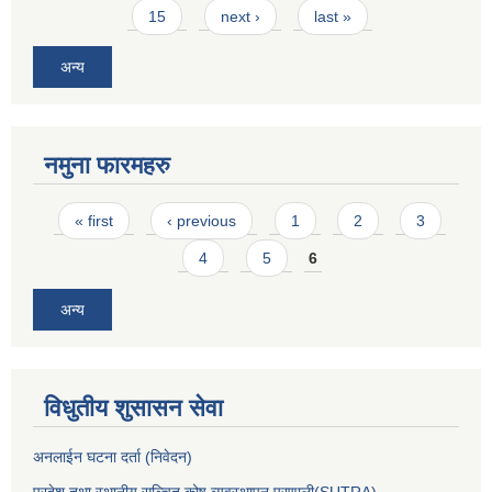
15
next ›
last »
अन्य
नमुना फारमहरु
Pages
« first
‹ previous
1
2
3
4
5
6
अन्य
विधुतीय शुसासन सेवा
अनलाईन घटना दर्ता (निवेदन)
प्रदेश तथा स्थानीय सञ्चित कोष ब्यवस्थापन प्रणाली(SUTRA)