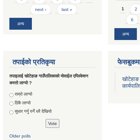
Pages
1
2
next ›
last »
6
अन्य
अन्य
तपाईको प्रतिकृया
फेसबुकमा
तपाइलाई खोटेहाङ गाउँपालिकाको माेवाईल एप्लिकेशन
खोटेहाङ 
कस्तो लाग्यो ?
कार्यपाल
Choices
राम्रो लाग्यो
ठिकै लाग्यो
सुधार गर्नु पर्ने धरै देखियाे
Older polls