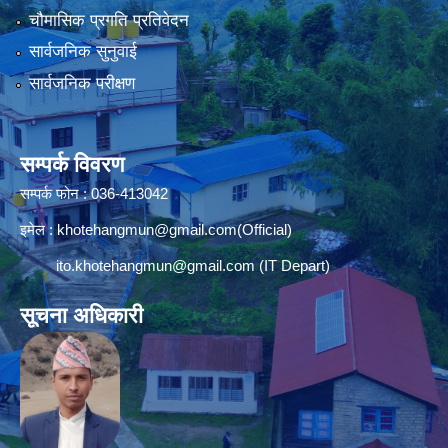
चौमासिक प्रगति प्रतिवेदन
सार्वजनिक सुनुवाई
सार्वजनिक परीक्षण
सम्पर्क विवरण
सम्पर्क फोन : 036-413042
इमेल :
khotehangmun@gmail.com
(Official)
ito.khotehangmun@gmail.com
(IT Depart)
सूचना अधिकारी