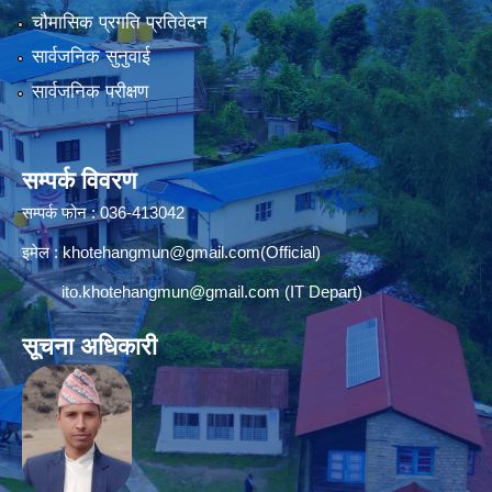
चौमासिक प्रगति प्रतिवेदन
सार्वजनिक सुनुवाई
सार्वजनिक परीक्षण
सम्पर्क विवरण
सम्पर्क फोन : 036-413042
इमेल :
khotehangmun@gmail.com
(Official)
ito.khotehangmun@gmail.com
(IT Depart)
सूचना अधिकारी