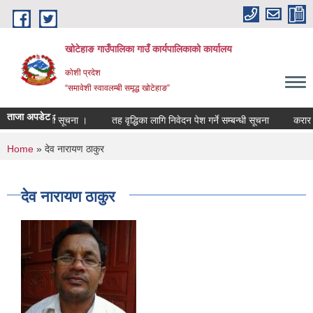
Skip to main content
खोटेहाङ गाउँपालिका गाउँ कार्यपालिकाको कार्यालय
कोशी प्रदेश
“समावेशी स्वावलम्बी समृद्ध खोटेहाङ”
ताजा अपडेट :
ता हुने सम्बन्धी सूचना ।
तह वृद्धिका लागि निवेदन पेश गर्ने सम्बन्धी सूचना
करार सेवा
You are here
Home
» देव नारायण ठाकुर
देव नारायण ठाकुर