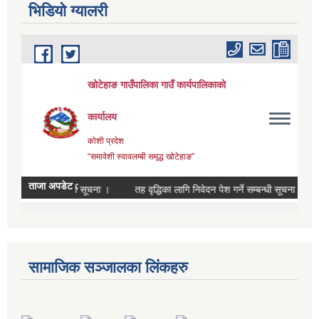
भिडियाे ग्यालरी
सामाजिक सञ्जालका लिंकहरु