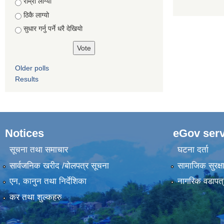
Choices
राम्रो लाग्यो
ठिकै लाग्यो
सुधार गर्नु पर्ने धरै देखियाे
Older polls
Results
Notices
eGov serv
सूचना तथा समाचार
घटना दर्ता
सार्वजनिक खरीद /बोलपत्र सूचना
सामाजिक सुरक्ष
एन, कानुन तथा निर्देशिका
नागरिक वडापत्
कर तथा शुल्कहरु