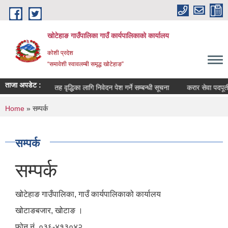
Skip to main content
खोटेहाङ गाउँपालिका गाउँ कार्यपालिकाको कार्यालय
कोशी प्रदेश
“समावेशी स्वावलम्बी समृद्ध खोटेहाङ”
ताजा अपडेट :
न्धी सूचना ।
तह वृद्धिका लागि निवेदन पेश गर्ने सम्बन्धी सूचना
करार सेवा पदपूर्ती वि
You are here
Home
» सम्पर्क
सम्पर्क
सम्पर्क
खोटेहाङ गाउँपालिका, गाउँ कार्यपालिकाको कार्यालय
खोटाङबजार, खोटाङ ।
फोन नं. ०३६-४१३०४२