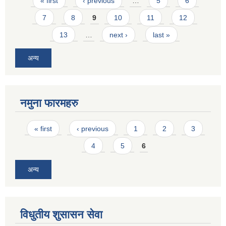
Pages
« first
‹ previous
…
5
6
7
8
9
10
11
12
13
…
next ›
last »
अन्य
नमुना फारमहरु
Pages
« first
‹ previous
1
2
3
4
5
6
अन्य
विधुतीय शुसासन सेवा